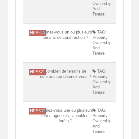
Ownership
And
Tenure
Détenez-vous un ou plusieurs
TAG:
HPS620
terrains de construction ?
Property,
Ownership
And
Tenure
Combien de terrains de
TAG:
HPS621
construction détenez-vous ?
Property,
Ownership
And
Tenure
Détenez-vous une ou plusieurs
TAG:
HPS630
terres agricoles, vignobles,
Property,
forêts ?
Ownership
And
Tenure