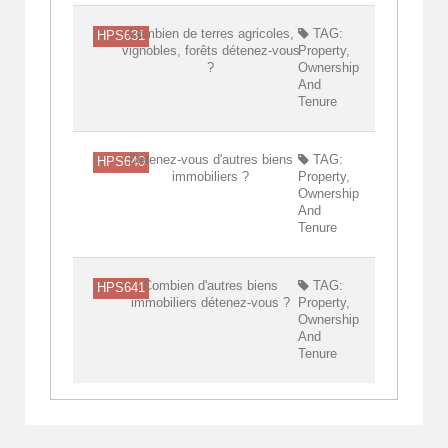
Combien de terres agricoles,
TAG:
HPS631
vignobles, forêts détenez-vous
Property,
?
Ownership
And
Tenure
Détenez-vous d'autres biens
TAG:
HPS640
immobiliers ?
Property,
Ownership
And
Tenure
Combien d'autres biens
TAG:
HPS641
immobiliers détenez-vous ?
Property,
Ownership
And
Tenure