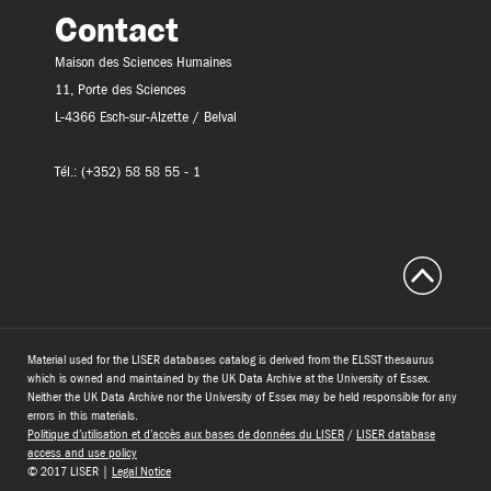
Contact
Maison des Sciences Humaines
11, Porte des Sciences
L-4366 Esch-sur-Alzette / Belval
Tél.: (+352) 58 58 55 - 1
Material used for the LISER databases catalog is derived from the ELSST thesaurus
which is owned and maintained by the UK Data Archive at the University of Essex.
Neither the UK Data Archive nor the University of Essex may be held responsible for any
errors in this materials.
Politique d’utilisation et d’accès aux bases de données du LISER
/
LISER database
access and use policy
© 2017 LISER |
Legal Notice