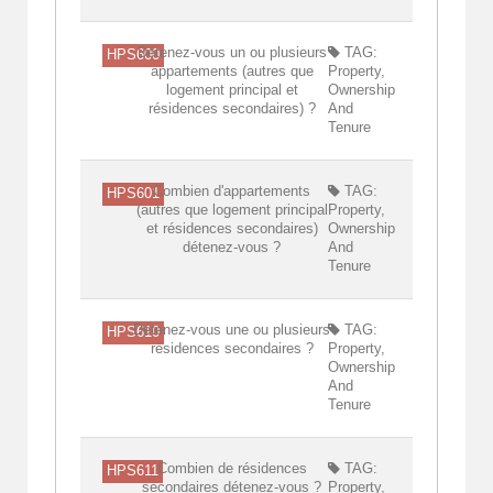
Détenez-vous un ou plusieurs
TAG:
HPS600
appartements (autres que
Property,
logement principal et
Ownership
résidences secondaires) ?
And
Tenure
Combien d'appartements
TAG:
HPS601
(autres que logement principal
Property,
et résidences secondaires)
Ownership
détenez-vous ?
And
Tenure
Détenez-vous une ou plusieurs
TAG:
HPS610
résidences secondaires ?
Property,
Ownership
And
Tenure
Combien de résidences
TAG:
HPS611
secondaires détenez-vous ?
Property,