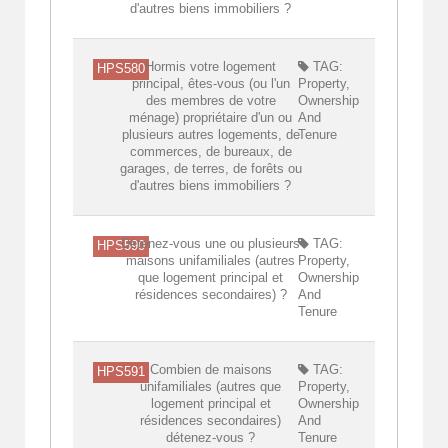
d'autres biens immobiliers ?
Hormis votre logement
TAG:
HPS580
principal, êtes-vous (ou l'un
Property,
des membres de votre
Ownership
ménage) propriétaire d'un ou
And
plusieurs autres logements, de
Tenure
commerces, de bureaux, de
garages, de terres, de forêts ou
d'autres biens immobiliers ?
Détenez-vous une ou plusieurs
TAG:
HPS590
maisons unifamiliales (autres
Property,
que logement principal et
Ownership
résidences secondaires) ?
And
Tenure
Combien de maisons
TAG:
HPS591
unifamiliales (autres que
Property,
logement principal et
Ownership
résidences secondaires)
And
détenez-vous ?
Tenure