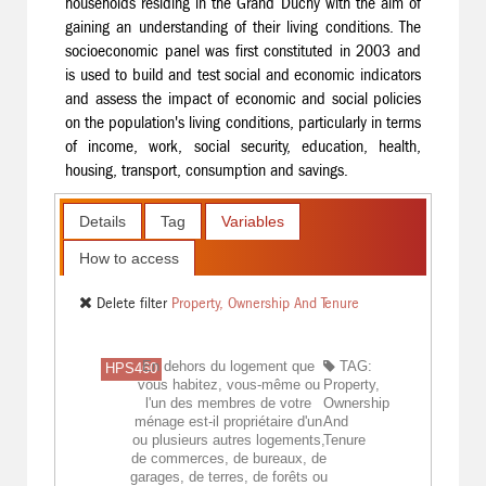
households residing in the Grand Duchy with the aim of
gaining an understanding of their living conditions. The
socioeconomic panel was first constituted in 2003 and
is used to build and test social and economic indicators
and assess the impact of economic and social policies
on the population's living conditions, particularly in terms
of income, work, social security, education, health,
housing, transport, consumption and savings.
Details
Tag
Variables
How to access
Delete filter
Property, Ownership And Tenure
En dehors du logement que
TAG:
HPS460
vous habitez, vous-même ou
Property,
l'un des membres de votre
Ownership
ménage est-il propriétaire d'un
And
ou plusieurs autres logements,
Tenure
de commerces, de bureaux, de
garages, de terres, de forêts ou