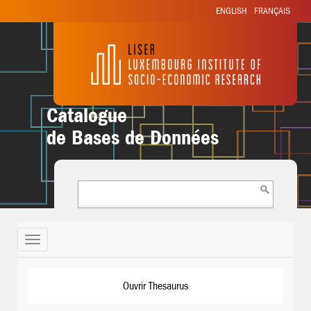
ENGLISH
FRANÇAIS
Catalogue
de Bases de Données
Toggle
navigation
Ouvrir Thesaurus