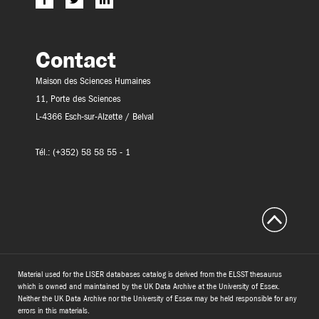
Contact
Maison des Sciences Humaines
11, Porte des Sciences
L-4366 Esch-sur-Alzette / Belval
Tél.: (+352) 58 58 55 - 1
Material used for the LISER databases catalog is derived from the ELSST thesaurus
which is owned and maintained by the UK Data Archive at the University of Essex.
Neither the UK Data Archive nor the University of Essex may be held responsible for any
errors in this materials.