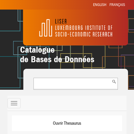
ENGLISH
FRANÇAIS
Catalogue
de Bases de Données
Toggle
navigation
Ouvrir Thesaurus