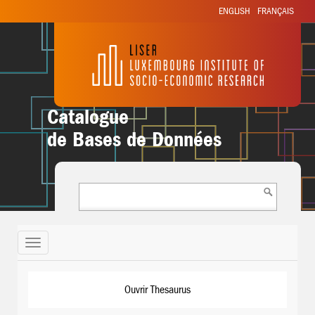
ENGLISH
FRANÇAIS
Catalogue
de Bases de Données
Toggle
navigation
Ouvrir Thesaurus