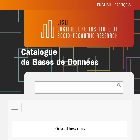
ENGLISH
FRANÇAIS
Catalogue
de Bases de Données
Toggle
navigation
Ouvrir Thesaurus