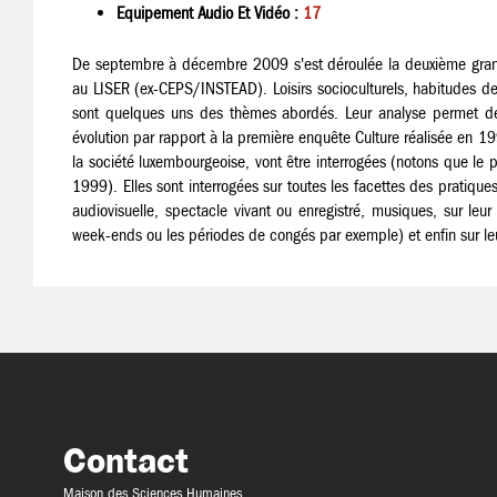
Equipement Audio Et Vidéo :
17
De septembre à décembre 2009 s'est déroulée la deuxième grande
au LISER (ex-CEPS/INSTEAD). Loisirs socioculturels, habitudes de l
sont quelques uns des thèmes abordés. Leur analyse permet de s
évolution par rapport à la première enquête Culture réalisée en 
la société luxembourgeoise, vont être interrogées (notons que le p
1999). Elles sont interrogées sur toutes les facettes des pratiques 
audiovisuelle, spectacle vivant ou enregistré, musiques, sur l
week-ends ou les périodes de congés par exemple) et enfin sur leu
Contact
Maison des Sciences Humaines