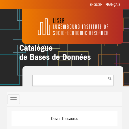
ENGLISH
FRANÇAIS
Catalogue
de Bases de Données
Toggle
navigation
Ouvrir Thesaurus