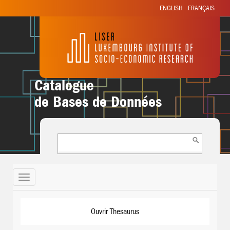
ENGLISH
FRANÇAIS
Catalogue
de Bases de Données
Toggle
navigation
Ouvrir Thesaurus